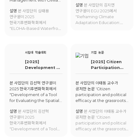
Management with Civilian
Living Lab and Artistic
설명
본 사업단의 김지연
Collaboration"에 대해
Frameworks to Engage
설명
본 사업단의 심태용
연구원이 EGU 2025에서
발표함.
Children"에 대한 발표를
연구원이 2025
"Reframing Climate
진행함
한국기후변화학회에서
Adaptation Education:
"ELOHA-Based Waterfront
Integrating Living Lab and
Management with Civilian
Artistic Frameworks to
Collaboration"에 대해
Engage Children"에 대한
발표함.
발표를 진행함
시립대
학술대회
기업
논문
[2025]
[2025] Citizen
Development of
Participation
a Tool for
and Political
Evaluating the
Efficacy at the
본 사업단의 김선혁 연구원이
본 사업단의 이태동 교수가
Spatial
Grassroots
2025 한국기후변화학회에서
공저한 논문 'Citizen
Suitability of
Level: The Case
"Development of a Tool
participation and political
Urban Shade to
of Residents’
for Evaluating the Spatial
efficacy at the grassroots
Enhance Heat
Self-Governance
Suitability of Urban Shade
level: the case of
Mitigation
Associations in
설명
본 사업단의 김선혁
설명
본 사업단의 이태동 교수가
to Enhance Heat
residents’ self-
Capacity:
Seoul, South
연구원이 2025
공저한 논문 'Citizen
Mitigation Capacity:
governance associations
Application of a
Korea
한국기후변화학회에서
participation and political
Application of a Climate
in seoul, south korea'이
Climate Change
"Development of a Tool
efficacy at the grassroots
Change Risk
Voluntas에 게재됨.
Risk Framework
for Evaluating the Spatial
level: the case of
Framework"에 대해 발표함.