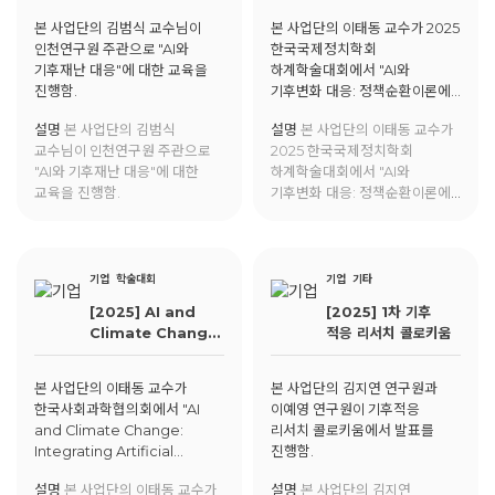
AGI의 단계별
본 사업단의 김범식 교수님이
본 사업단의 이태동 교수가 2025
기후정책 적용
인천연구원 주관으로 "AI와
한국국제정치학회
가능성과 한계 분석
기후재난 대응"에 대한 교육을
하계학술대회에서 "AI와
진행함.
기후변화 대응: 정책순환이론에
따른 AGI의 단계별 기후정책
설명
본 사업단의 김범식
설명
본 사업단의 이태동 교수가
적용 가능성과 한계 분석"에 대해
교수님이 인천연구원 주관으로
2025 한국국제정치학회
발표함.
"AI와 기후재난 대응"에 대한
하계학술대회에서 "AI와
교육을 진행함.
기후변화 대응: 정책순환이론에
따른 AGI의 단계별 기후정책
적용 가능성과 한계 분석"에 대해
발표함.
기업
학술대회
기업
기타
[2025] AI and
[2025] 1차 기후
Climate Change:
적응 리서치 콜로키움
Integrating
Artificial General
본 사업단의 이태동 교수가
본 사업단의 김지연 연구원과
Intelligence
한국사회과학협의회에서 "AI
이예영 연구원이 기후적응
(AGI) into
and Climate Change:
리서치 콜로키움에서 발표를
Climate Policy
Integrating Artificial
진행함.
General Intelligence (AGI)
설명
본 사업단의 이태동 교수가
설명
본 사업단의 김지연
into Climate Policy"에 대한