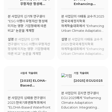
무형자산 형성에
Enhancing
미치는 영향:
Urban Climate
기업형태에 따른 비교
Adaptation
본 사업단의 신기하 연구원이
본 사업단의 이태동 교수가 2025
Efficacy throgh
"ESG 이행이 무형자산 형성에
한국국제정치학회
Living Labs: A
미치는 영향: 기업형태에 따른
하계학술대회에서 "Enhancing
Case Study of
비교" 논문을 게재함
Urban Climate Adaptation
Seodaemun-gu
Efficacy throgh Living
설명
본 사업단의 신기하
설명
본 사업단의 이태동 교수가
Labs: A Case Study of
연구원이 "ESG 이행이 무형자산
2025 한국국제정치학회
Seodaemun-gu"에 대해
형성에 미치는 영향: 기업형태에
하계학술대회에서 "Enhancing
발표함.
따른 비교" 논문을 게재함
Urban Climate Adaptation
Efficacy throgh Living
Labs: A Case Study of
Seodaemun-gu"에 대해
발표함.
시립대
학술대회
기업
학술대회
[2025] ELOHA-
[2025] EGU2025
Based
Waterfront
본 사업단의 김지연 연구원이
Management
본 사업단의 심태용 연구원이
EGU 2025에서 "Reframing
with Civilian
2025 한국기후변화학회에서
Climate Adaptation
Collaboration
"ELOHA-Based Waterfront
Education: Integrating