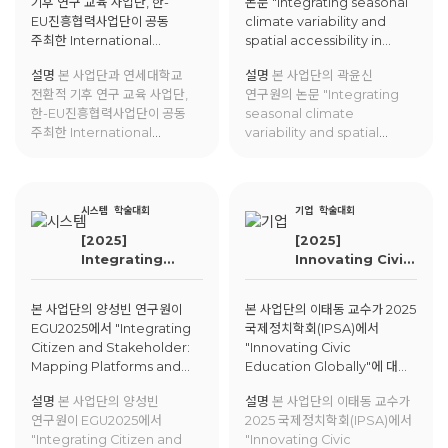
기후 연구 교육 사업단, 한-
논문 "Integrating seasonal
spatial
EU진흥협력사업단이 공동
climate variability and
accessibility in
주최한 International
spatial accessibility in
ecosystem
ACADEMIC TALK on
ecosystem service value
service value
설명
본 사업단과 연세대학교
설명
본 사업단의 곽윤신
Climate Change이 진행됨.
assessment for optimized
assessment for
전환적 기후 연구 교육 사업단,
연구원의 논문 "Integrating
NbS allocation"이 Urban
optimized NbS
한-EU진흥협력사업단이 공동
seasonal climate
climate에 게재됨.
allocation
주최한 International
variability and spatial
ACADEMIC TALK on
accessibility in ecosystem
Climate Change이 진행됨.
service value assessment
for optimized NbS
allocation"이 Urban
시스템
학술대회
기업
학술대회
climate에 게재됨.
[2025]
[2025]
Integrating
Innovating Civic
Citizen and
Education
Stakeholder:
Globally
본 사업단의 양성빈 연구원이
본 사업단의 이태동 교수가 2025
Mapping
EGU2025에서 "Integrating
국제정치학회(IPSA)에서
Platforms and
Citizen and Stakeholder:
"Innovating Civic
Decision
Mapping Platforms and
Education Globally"에 대한
Support
Decision Support Systems
발표를 진행함.
Systems for
설명
본 사업단의 양성빈
설명
본 사업단의 이태동 교수가
for Climate Adaptation"에
Climate
연구원이 EGU2025에서
2025 국제정치학회(IPSA)에서
대한 발표를 진행함.
Adaptation
"Integrating Citizen and
"Innovating Civic