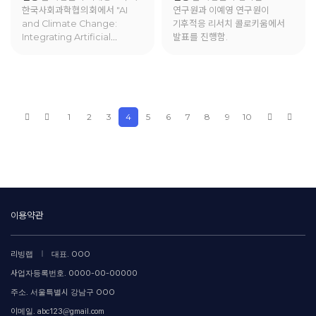
한국사회과학협의회에서 "AI
연구원과 이예영 연구원이
발표를 진행함.
and Climate Change:
기후적응 리서치 콜로키움에서
Integrating Artificial
발표를 진행함.
General Intelligence (AGI)
into Climate Policy"에 대한
발표를 진행함.
1
2
3
4
5
6
7
8
9
10
이용약관
|
리빙랩
대표. OOO
사업자등록번호. 0000-00-00000
주소. 서울특별시 강남구 OOO
이메일. abc123@gmail.com