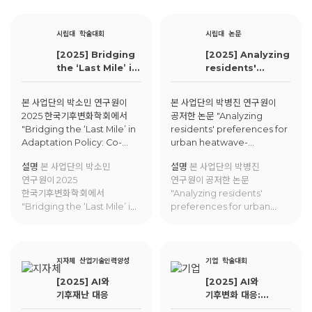
Suitability of Urban Shade
residents’ self-
to Enhance Heat
governance associations
Mitigation Capacity:
in seoul, south korea'이
시립대
학술대회
시립대
논문
Application of a Climate
Voluntas에 게재됨.
[2025] Bridging
[2025] Analyzing
Change Risk
the ‘Last Mile’ in
residents'
Framework"에 대해 발표함.
Adaptation
preferences for
Policy: Co-
urban
본 사업단의 박소민 연구원이
본 사업단의 박병진 연구원이
Producing Hea-
heatwave-
2025 한국기후변화학회에서
공저한 논문 "Analyzing
Related
adaptation
"Bridging the ‘Last Mile’ in
residents' preferences for
Indicators to
facilities and
Adaptation Policy: Co-
urban heatwave-
Enhance
associated
Producing Hea-Related
adaptation facilities and
Actionable
demographic
설명
본 사업단의 박소민
설명
본 사업단의 박병진
Indicators to Enhance
associated demographic
Information
characteristics
연구원이 2025
연구원이 공저한 논문
Actionable Information"에
characteristics using a
using a discrete
한국기후변화학회에서
"Analyzing residents'
대해 발표함.
discrete choice
choice
"Bridging the ‘Last Mile’ in
preferences for urban
experiment"가 Urban
experiment
Adaptation Policy: Co-
heatwave-adaptation
Climate에 게재됨.
Producing Hea-Related
facilities and associated
Indicators to Enhance
demographic
Actionable Information"에
characteristics using a
지자체
산업기술인력양성
기업
학술대회
대해 발표함.
discrete choice
[2025] AI와
[2025] AI와
experiment"가 Urban
기후재난 대응
기후변화 대응:
Climate에 게재됨.
정책순환이론에 따른