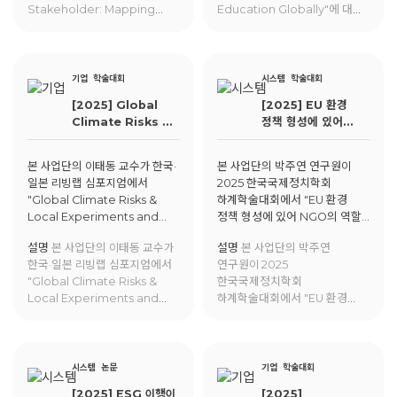
Stakeholder: Mapping
Education Globally"에 대한
Platforms and Decision
발표를 진행함.
Support Systems for
Climate Adaptation"에 대한
발표를 진행함.
기업
학술대회
시스템
학술대회
[2025] Global
[2025] EU 환경
Climate Risks &
정책 형성에 있어
Local
NGO의 역할:
Experiments
일회용품 플라스틱
본 사업단의 이태동 교수가 한국·
본 사업단의 박주연 연구원이
and Actions
사용 규제 지침(SUP
일본 리빙랩 심포지엄에서
2025 한국국제정치학회
Directive) 사례를
"Global Climate Risks &
하계학술대회에서 "EU 환경
중심으로
Local Experiments and
정책 형성에 있어 NGO의 역할:
Actions"에 대해 발표함.
일회용품 플라스틱 사용 규제
설명
본 사업단의 이태동 교수가
설명
본 사업단의 박주연
지침(SUP Directive) 사례를
한국·일본 리빙랩 심포지엄에서
연구원이 2025
중심으로"에 대해 발표함.
"Global Climate Risks &
한국국제정치학회
Local Experiments and
하계학술대회에서 "EU 환경
Actions"에 대해 발표함.
정책 형성에 있어 NGO의 역할:
일회용품 플라스틱 사용 규제
지침(SUP Directive) 사례를
중심으로"에 대해 발표함.
시스템
논문
기업
학술대회
[2025] ESG 이행이
[2025]