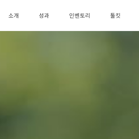
메뉴 건너뛰기
소개
성과
인벤토리
툴킷