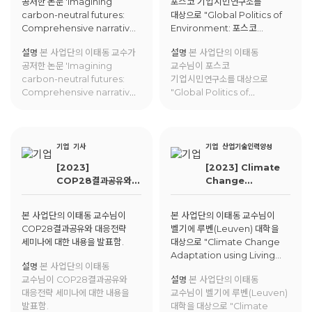
공저한 논문 'Imagining
포스코 기업시민연구소를
narratives
carbon-neutral futures:
대상으로 "Global Politics of
through citizen
Comprehensive narratives
Environment: 포스코
participation
through citizen
기업시민 특강"에 대한 교육을
설명
본 사업단의 이태동 교수가
설명
본 사업단의 이태동
participation'가 Futures에
진행함.
공저한 논문 'Imagining
교수님이 포스코
게재됨.
carbon-neutral futures:
기업시민연구소를 대상으로
Comprehensive narratives
"Global Politics of
through citizen
Environment: 포스코
participation'가 Futures에
기업시민 특강"에 대한 교육을
게재됨.
진행함.
기업
기사
기업
산업기술인력양성
[2023]
[2023] Climate
COP28결과공유와
Change
대응전략 세미나
Adaptation
using Living Lab:
본 사업단의 이태동 교수님이
본 사업단의 이태동 교수님이
How do living
COP28결과공유와 대응전략
벨기에 루벤(Leuven) 대학을
labs enhance
세미나에 대한 내용을 발표함.
대상으로 "Climate Change
climate change
Adaptation using Living
adaptation?
설명
본 사업단의 이태동
Lab: How do living labs
교수님이 COP28결과공유와
설명
본 사업단의 이태동
enhance climate change
대응전략 세미나에 대한 내용을
교수님이 벨기에 루벤(Leuven)
adaptation?"에 대한 교육을
발표함.
대학을 대상으로 "Climate
진행함.