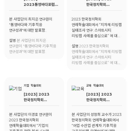
Integrating Behavioral and
2023통영바다포럼-
한국정치학회
Mobility Patterns"에 대한
통영 바다의 증인들:
연례학술대회
발표를 진행함.
통영바다와 기후적응
본 사업단의 최지은 연구원이
2023 한국정치학회
연구성과
"통영바다와 기후적응
연례학술대회에서 “지자체 리빙랩
연구성과"에 대한 발표함.
실태조사 연구: 스마트시티
리빙랩 사례를 중심으로” 에 대해
설명
본 사업단의 최지은
발표함
연구원이 "통영바다와 기후적응
설명
2023 한국정치학회
연구성과"에 대한 발표함.
연례학술대회에서 “지자체 리빙랩
실태조사 연구: 스마트시티
리빙랩 사례를 중심으로” 에 대해
발표함
기업
학술대회
교육
학술대회
[2023] 2023
[2023] 2023
한국정치학회
한국정치학회
연례학술대회
연례학술대회
본 사업단의 이경호 연구원이
본 사업단의 성정희 교수가 2023
2023 한국정치학회
한국정치학회 연례학술대회에서
연례학술대회에서 “기업의
“어업 수산업 관계자 기후적응