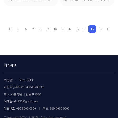
“Realization of living labs
리빙랩 개발 목표
and role of university: A
comparative study of
South Korean living lab
cases”에 대한 발표를 진행함
6
7
8
9
10
11
12
13
14
15
이용약관
|
리빙랩
대표. OOO
사업자등록번호. 0000-00-00000
주소. 서울특별시 강남구 OOO
이메일. abc123@gmail.com
|
대표번호. 010-0000-0000
팩스. 010-0000-0000
Copyright 2024. 리빙랩. All rights reserved.