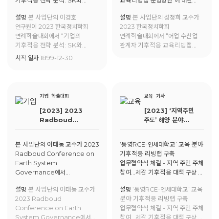
기후적응 전략 분석: SK와
교육리빙랩 운영방안”에 대한
포스코 기업을 중심으로” 에 대한
발표를 진행함
설명
본 사업단의 이경호
설명
본 사업단의 성정희 교수가
발표를 진행함
연구원이 2023 한국정치학회
2023 한국정치학회
연례학술대회에서 “기업의
연례학술대회에서 “어업 수산업
기후적응 전략 분석: SK와
관계자 기후적응 교육리빙랩
포스코 기업을 중심으로” 에 대한
운영방안”에 대한 발표를 진행함
시작 일자
1899-12-30
발표를 진행함
기업
학술대회
교육
기사
[2023] 2023
[2023] ‘지역주민
Radboud
주도’ 해양 분야
Conference on
기후적응 연구 첫 발
Earth System
본 사업단의 이태동 교수가 2023
‘통영RCE-연세대학교’ 교육 분야
Governance
Radboud Conference on
기후적응 리빙랩 구축
Earth System
업무협약식 체결 - 지역 주민 주체
Governance에서
참여…체감 기후적응 대책 구상 및
“Realization of living labs
리빙랩 개발 목표
설명
본 사업단의 이태동 교수가
설명
‘통영RCE-연세대학교’ 교육
and role of university: A
2023 Radboud
분야 기후적응 리빙랩 구축
comparative study of
Conference on Earth
업무협약식 체결 - 지역 주민 주체
South Korean living lab
System Governance에서
참여…체감 기후적응 대책 구상 및
cases”에 대한 발표를 진행함