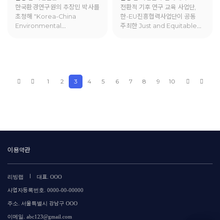
한국환경연구원의 추장민 박사를
전환적 기후 연구 교육 사업단,
Discourses in
초청해 "Korea-China
한-EU진흥협력사업단이 공동
Manufacturing Sector in
Environmental
주최한 Just and Equitable
South Korea : Structural
Cooperation Strategies"에
Climate Talk에서 이태동 교수,
Topic Modelling of
대한 강연을 진행함.
이희섭 연구원이 "Tracing ESG
Corporate Sustainability
Discourses in
Reports (2014-2024)"에 대해
Manufacturing Sector in
발표함.
South Korea : Structural
1
2
3
4
5
6
7
8
9
10
Topic Modelling of
Corporate Sustainability
Reports (2014-2024)"에 대해
발표함.
이용약관
|
리빙랩
대표. OOO
사업자등록번호. 0000-00-00000
주소. 서울특별시 강남구 OOO
이메일. abc123@gmail.com