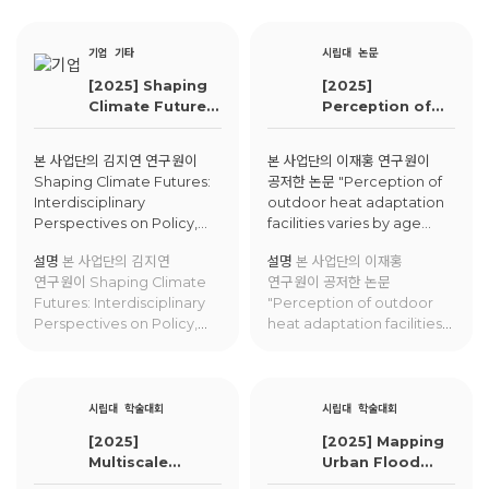
Regimes and the Paradox
to Promote
Consequences"에 대해
of Renewable Energy
ProEnvironmental
발표함.
Transitions"에 대해 발표함.
Behaviors: The
기업
기타
시립대
논문
Moderating Role of
[2025] Shaping
[2025]
Consideration of Future
Climate Futures:
Perception of
Consequences"에 대해
Interdisciplinary
outdoor heat
발표함.
Perspectives on
adaptation
본 사업단의 김지연 연구원이
본 사업단의 이재홍 연구원이
Policy,
facilities varies
Shaping Climate Futures:
공저한 논문 "Perception of
Economics, and
by age group in
Interdisciplinary
outdoor heat adaptation
Governance
Korea
Perspectives on Policy,
facilities varies by age
Economics, and
group in Korea"가
설명
본 사업단의 김지연
설명
본 사업단의 이재홍
Governance에서 발표를
한국기후변화학회지에 게재됨.
연구원이 Shaping Climate
연구원이 공저한 논문
진행함.
Futures: Interdisciplinary
"Perception of outdoor
Perspectives on Policy,
heat adaptation facilities
Economics, and
varies by age group in
Governance에서 발표를
Korea"가
진행함.
한국기후변화학회지에 게재됨.
시립대
학술대회
시립대
학술대회
[2025]
[2025] Mapping
Multiscale
Urban Flood
Watershed
Risk from Inlet