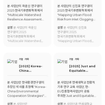
Resilience
Clogging under
본 사업단의 곽윤신 연구원이
본 사업단의 신진호 연구원이
Assessment
Future Climate:
2025 한국기후변화학회에서
2025 한국기후변화학회에서
Using
A Decision-
"Multiscale Watershed
"Mapping Urban Flood
Explainable AI
Support
Resilience Assessment
Risk from Inlet Clogging
for Transparent
Approach for
Using Explainable AI for
under Future Climate: A
Decision-
Urban Resilience
설명
본 사업단의 곽윤신
설명
본 사업단의 신진호
Transparent Decision-
Decision-Support
making
연구원이 2025
연구원이 2025
making"에 대해 발표함.
Approach for Urban
한국기후변화학회에서
한국기후변화학회에서
Resilience"에 대해 발표함.
"Multiscale Watershed
"Mapping Urban Flood
Resilience Assessment
Risk from Inlet Clogging
Using Explainable AI for
under Future Climate: A
Transparent Decision-
Decision-Support
making"에 대해 발표함.
Approach for Urban
기업
기타
기업
기타
Resilience"에 대해 발표함.
[2025] Korea-
[2025] Just and
China
Equitable
Environmental
Climate Talk
Cooperation
본 사업단은 한국환경연구원의
본 사업단과 연세대학교 전환적
Strategies
추장민 박사를 초청해 "Korea-
기후 연구 교육 사업단, 한-
China Environmental
EU진흥협력사업단이 공동
Cooperation Strategies"에
주최한 Just and Equitable
대한 강연을 진행함.
Climate Talk에서 이태동 교수,
설명
본 사업단은
설명
본 사업단과 연세대학교
이희섭 연구원이 "Tracing ESG