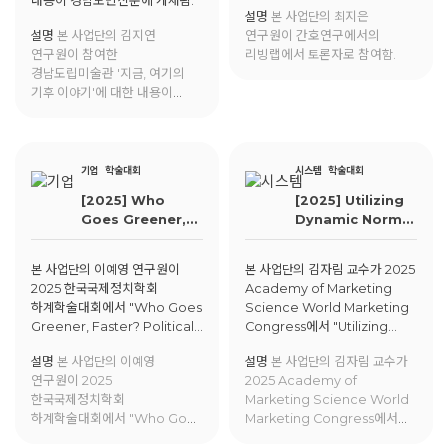
내용이 경남도민신문에 게재됨.
설명
본 사업단의 최지은
설명
본 사업단의 김지연
연구원이 간호연구에서의
연구원이 참여한
리빙랩에서 토론자로 참여함.
경남도립미술관 '지금, 여기의
기후 이야기'에 대한 내용이
경남도민신문에 게재됨.
기업
학술대회
시스템
학술대회
[2025] Who
[2025] Utilizing
Goes Greener,
Dynamic Norms
Faster? Political
to Promote
Regimes and
ProEnvironment
본 사업단의 이예영 연구원이
본 사업단의 김자림 교수가 2025
the Paradox of
al Behaviors:
2025 한국국제정치학회
Academy of Marketing
Renewable
The Moderating
하계학술대회에서 "Who Goes
Science World Marketing
Energy
Role of
Greener, Faster? Political
Congress에서 "Utilizing
Transitions
Consideration
Regimes and the Paradox
Dynamic Norms to
of Future
설명
본 사업단의 이예영
설명
본 사업단의 김자림 교수가
of Renewable Energy
Promote
Consequences
연구원이 2025
2025 Academy of
Transitions"에 대해 발표함.
ProEnvironmental
한국국제정치학회
Marketing Science World
Behaviors: The
하계학술대회에서 "Who Goes
Marketing Congress에서
Moderating Role of
Greener, Faster? Political
"Utilizing Dynamic Norms
Consideration of Future