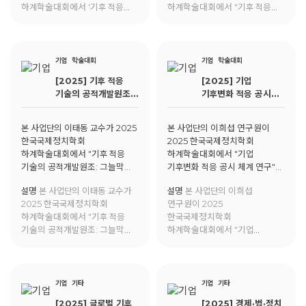
하계학술대회에서 '기후 적응
하계학술대회에서 "기후 적응
대한 발표를 진행함.
리빙랩(Living Lab) 지역 기반
리빙랩(Living Lab) 지역 기반
교육 필요성에 대한 연구: 통영시
교육 필요성에 대한 연구: 통영시
'기후 적응 리빙랩 선도자
'기후 적응 리빙랩 선도자
교육과정' 사례를 중심으로'에
교육과정' 사례를 중심으로"에
기업
학술대회
기업
학술대회
대한 발표를 진행함.
대해 발표함.
[2025] 기후 적응
[2025] 기업
기술의 공적개발원조:
기후변화 적응 공시
그늘막 수출과 혁신의
체계 연구
확산
본 사업단의 이태동 교수가 2025
본 사업단의 이희섭 연구원이
한국국제정치학회
2025 한국국제정치학회
하계학술대회에서 "기후 적응
하계학술대회에서 "기업
기술의 공적개발원조: 그늘막
기후변화 적응 공시 체계 연구"에
수출과 혁신의 확산"에 대해
대해 발표함.
설명
본 사업단의 이태동 교수가
설명
본 사업단의 이희섭
발표함.
2025 한국국제정치학회
연구원이 2025
하계학술대회에서 "기후 적응
한국국제정치학회
기술의 공적개발원조: 그늘막
하계학술대회에서 "기업
수출과 혁신의 확산"에 대해
기후변화 적응 공시 체계 연구"에
발표함.
대해 발표함.
기업
기타
기업
기타
[2025] 글로벌 기후
[2025] 경제·법·정치