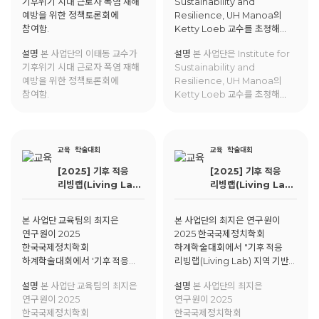
기후위기 시대 근로자 폭염 재해
Sustainability and
the Policy
예방을 위한 정책토론회에
Resilience, UH Manoa의
Agenda?
참여함.
Ketty Loeb 교수를 초청해
"What Makes Long-term
설명
본 사업단의 이태동 교수가
설명
본 사업단은 Institute for
Issues Rise to the Policy
기후위기 시대 근로자 폭염 재해
Sustainability and
Agenda? The Case of Sea
예방을 위한 정책토론회에
Resilience, UH Manoa의
Level Rise in Hawai`i"에
참여함.
Ketty Loeb 교수를 초청해
대한 강연을 진행함.
"What Makes Long-term
Issues Rise to the Policy
Agenda? The Case of Sea
Level Rise in Hawai`i"에
교육
학술대회
교육
학술대회
대한 강연을 진행함.
[2025] 기후 적응
[2025] 기후 적응
리빙랩(Living Lab)
리빙랩(Living Lab)
지역 기반 교육
지역 기반 교육
필요성에 대한 연구:
필요성에 대한 연구:
본 사업단 교육팀의 최지은
본 사업단의 최지은 연구원이
통영시 '기후 적응
통영시 '기후 적응
연구원이 2025
2025 한국국제정치학회
리빙랩 선도자
리빙랩 선도자
한국국제정치학회
하계학술대회에서 "기후 적응
교육과정' 사례를
교육과정' 사례를
하계학술대회에서 '기후 적응
리빙랩(Living Lab) 지역 기반
중심으로
중심으로
리빙랩(Living Lab) 지역 기반
교육 필요성에 대한 연구: 통영시
설명
본 사업단 교육팀의 최지은
설명
본 사업단의 최지은
교육 필요성에 대한 연구: 통영시
'기후 적응 리빙랩 선도자
연구원이 2025
연구원이 2025
'기후 적응 리빙랩 선도자
교육과정' 사례를 중심으로"에
한국국제정치학회
한국국제정치학회
교육과정' 사례를 중심으로'에
대해 발표함.