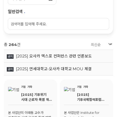
일반검색
.
총
264
건
[2025] 오사카 엑스포 컨퍼런스 관련 언론보도
공지
[2025] 연세대학교-오사카 대학교 MOU 체결
공지
기업
기타
기업
기타
[2025] 기후위기
[2025]
시대 근로자 폭염 재해
기후국제협력포럼
예방을 위한
_What Makes
정책토론회
Long-term
본 사업단의 이태동 교수가
본 사업단은 Institute for
Issues Rise to