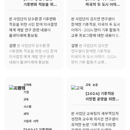
기후변화 적응을 위한
미국의 두 도시 이야기
시민 참여 의사결정
- 2024 한미 기후
체계 개발 연구
활동가 교류 프로그램
본 사업단의 담수환경 기후변화
본 사업단의 김지연 연구원이
적응을 위한 시민 참여 의사결정
참여한 기후적응, 미국의 두 도시
체계 개발 연구 관련 내용이
이야기 - 2024 한미 기후 활동가
물과미래에 홍보됨.
교류 프로그램에 대한 내용이 SV
Hub에 게재됨.
설명
본 사업단의 담수환경
설명
본 사업단의 김지연
기후변화 적응을 위한 시민 참여
연구원이 참여한 기후적응,
의사결정 체계 개발 연구 관련
미국의 두 도시 이야기 - 2024
내용이 물과미래에 홍보됨.
한미 기후 활동가 교류
프로그램에 대한 내용이 SV
Hub에 게재됨.
지자체
교육
논문
기업
[2024] 기후적응
리빙랩 운영을 위한
교육
인식조사:연안 소도시
시스템
노년층 대상을
본 사업단 교육팀의 세부책임자
과학
중심으로
성정희 교수와 최지은 연구원이
시립대
서적
공저한 논문 '기후적응 리빙랩
[2024] 기후적응