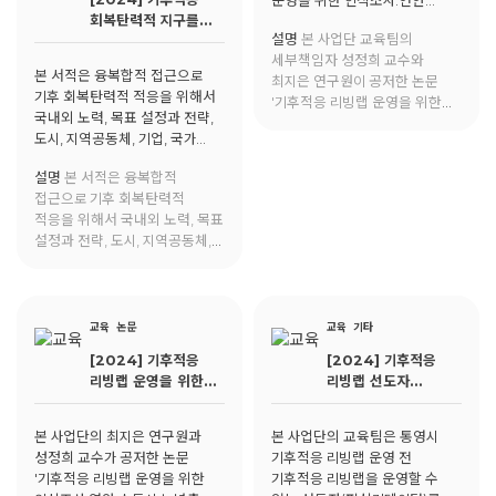
운영을 위한 인식조사:연안
회복탄력적 지구를
소도시 노년층 대상을
설명
본 사업단 교육팀의
위한 전환
중심으로'가 환경교육에 게재됨.
세부책임자 성정희 교수와
본 서적은 융복합적 접근으로
최지은 연구원이 공저한 논문
기후 회복탄력적 적응을 위해서
'기후적응 리빙랩 운영을 위한
국내외 노력, 목표 설정과 전략,
인식조사:연안 소도시 노년층
도시, 지역공동체, 기업, 국가
대상을 중심으로'가 환경교육에
차원에서 어떠한 역할을 해야
게재됨.
설명
본 서적은 융복합적
하는지 등을 상세히 다루고 있다.
접근으로 기후 회복탄력적
적응을 위해서 국내외 노력, 목표
설정과 전략, 도시, 지역공동체,
기업, 국가 차원에서 어떠한
역할을 해야 하는지 등을 상세히
다루고 있다.
교육
논문
교육
기타
[2024] 기후적응
[2024] 기후적응
리빙랩 운영을 위한
리빙랩 선도자
인식조사:연안 소도시
교육과정
노년층 대상을
본 사업단의 최지은 연구원과
본 사업단의 교육팀은 통영시
중심으로
성정희 교수가 공저한 논문
기후적응 리빙랩 운영 전
'기후적응 리빙랩 운영을 위한
기후적응 리빙랩을 운영할 수