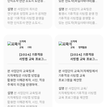
인식조사:연안 소도시 노년층
있는 선도자(퍼실리테이터)를
대상을 중심으로 '가 환경교육에
위한 교육을 진행함.
설명
본 사업단의 최지은
설명
본 사업단의 교육팀은
게재됨.
연구원과 성정희 교수가 공저한
통영시 기후적응 리빙랩 운영 전
논문 '기후적응 리빙랩 운영을
기후적응 리빙랩을 운영할 수
위한 인식조사:연안 소도시
있는 선도자(퍼실리테이터)를
노년층 대상을 중심으로 '가
위한 교육을 진행함.
환경교육에 게재됨.
지자체
지자체
교육
기타
교육
정책활용
[2024] 기후적응
[2024] 기후적응
리빙랩 교육 프로그램
리빙랩 교육 프로그램
제안
제안
본 사업단의 교육팀과
본 사업단의 교육/지자체팀에서
지자체팀은 리빙랩 방법을
기후적응 리빙랩 교육
활용한 이해관계자, 시민, 적응
프로그램을 제안함.
주체의 의견을 반영하여
설명
본 사업단의 교육/
통영시의 교육 현장에서 활용
설명
본 사업단의 교육팀과
지자체팀에서 기후적응 리빙랩
가능한 기후적응 교육과정 및
지자체팀은 리빙랩 방법을
교육 프로그램을 제안함.
전문 강사 양성을 제안함.
활용한 이해관계자, 시민, 적응
주체의 의견을 반영하여