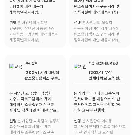
참여한 세종편-폭염 기후적응
참여한 세계 대학의
리빙랩에 대한 내용이
탄소중립캠퍼스 구축 사례 및
세종특별자치시청,
정책지원에 대한 내용이 (사)
세종시문화관광재단에 게재됨.
한국지속가능캠퍼스협회에
설명
본 사업단의 김지연
설명
본 사업단의 성정희
게재됨.
연구원이 참여한 세종편-폭염
연구원이 참여한 세계 대학의
기후적응 리빙랩에 대한 내용이
탄소중립캠퍼스 구축 사례 및
세종특별자치시청,
정책지원에 대한 내용이 (사)
세종시문화관광재단에 게재됨.
한국지속가능캠퍼스협회에
게재됨.
교육
발표
기업
산업기술인력양성
[2024] 세계 대학의
[2024] 부산
탄소중립캠퍼스 구축
연세대학교 교직원
사례 및 정책지원
수양회
본 사업단 교육팀의 성정희
본 사업단의 이태동 교수님이
교수가 국회포럼에서 '세계
연세대학교를 대상으로 "부산
대학의 탄소중립캠퍼스 구축
연세대학교 교직원 수양회"에
사례 및 정책지원'에 대한 발표를
대한 교육을 진행함.
진행함.
설명
본 사업단 교육팀의 성정희
설명
본 사업단의 이태동
교수가 국회포럼에서 '세계
교수님이 연세대학교를 대상으로
대학의 탄소중립캠퍼스 구축
"부산 연세대학교 교직원