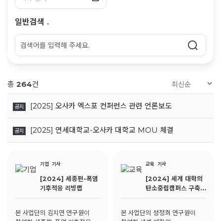
일반검색
.
총
264
건
[2025] 오사카 엑스포 컨퍼런스 관련 언론보도
공지
[2025] 연세대학교-오사카 대학교 MOU 체결
공지
기업
기사
교육
기사
[2024] 세종편-폭염
[2024] 세계 대학의
기후적응 리빙랩
탄소중립캠퍼스 구축
사례 및 정책지원
본 사업단의 김지연 연구원이
본 사업단의 성정희 연구원이