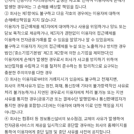
전자적 전송이나 처리과정에서 발생한 사고로 인하여 이용자에게 손해가
발생한 경우에는 그 손해를 배상할 책임을 집니다.
② 회사는 제1항에도 불구하고 다음 각호의 경우에는 이용자에 대하여
손해배상책임을 지지 않습니다.
이용자가 접근매체를 제3자에게 대여하거나 사용을 위임하거나 양도 또는
담보 목적으로 제공하거나, 제3자가 권한없이 이용자의 접근매체를
이용하여 전자금융거래를 할 수 있음을 알았거나 알 수 있었음에도
불구하고 이용자가 자신의 접근매체를 누설 또는 노출하거나 방치한 경우
법인(’중소기업기본법’ 제2조 제2항에 의한 소기업을 제외한다)인
이용자에게 손해가 발생한 경우로서 회사가 사고를 방지하기 위하여
보안절차를 수립하고 이를 철저히 준수하는 등 합리적으로 요구되는
충분한 주의의무를 다한 경우
③ 회사는 이용자로부터의 거래지시가 있음에도 불구하고 천재지변,
회사의 귀책사유가 없는 정전, 화재, 통신장애 기타의 불가항력적인 사유로
처리 불가능하거나 지연된 경우로서 이용자에게 처리 불가능 또는 지연
사유를 통지한 경우(금융기관 또는 결제수단 발행업체나 통신판매업자가
통지한 경우를 포함합니다)에는 이용자에 대하여 이로 인한 책임을 지지
아니합니다.
④ 회사는 컴퓨터 등 정보통신설비의 보수점검, 교체의 사유가 발생하여
전자금융서비스의 제공을 일시적으로 중단할 경우에는 회사의 홈페이지를
통하여 이용자에게 중단 일정 및 중단 사유를 사전에 공지합니다.