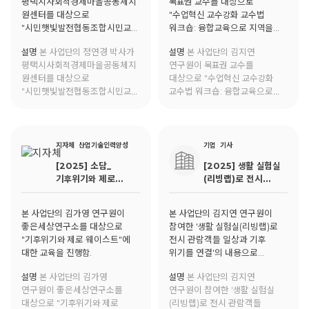
평택시사회적경제마을공동체지
목표권 교수를 대상으로
원센터를 대상으로
"수업혁신 교수강화 교수법
"시민햇빛발전협동조합시민교육
워크숍: 융합교육으로 지역을
"에 대한 교육을 진행함.
잇다"에 대한 교육을 진행함.
설명
본 사업단의 정연경 박사가
설명
본 사업단의 김지연
평택시사회적경제마을공동체지
연구원이 목표권 교수를
원센터를 대상으로
대상으로 "수업혁신 교수강화
"시민햇빛발전협동조합시민교육
교수법 워크숍: 융합교육으로
"에 대한 교육을 진행함.
지역을 잇다"에 대한 교육을
진행함.
지자체
산업기술인력양성
기업
기사
[2025] 소담_
[2025] 생활 실험실
기후위기와 제로
(리빙랩)로 전시
웨이스트
관람객들 일상과 기후
위기를 연결
본 사업단의 김가영 연구원이
본 사업단의 김지연 연구원이
좋은세상연구소를 대상으로
참여한 '생활 실험실(리빙랩)로
"기후위기와 제로 웨이스트"에
전시 관람객들 일상과 기후
대한 교육을 진행함.
위기를 연결'의 내용으로
'경남도민일보'에 게재됨.
설명
본 사업단의 김가영
설명
본 사업단의 김지연
연구원이 좋은세상연구소를
연구원이 참여한 '생활 실험실
대상으로 "기후위기와 제로
(리빙랩)로 전시 관람객들