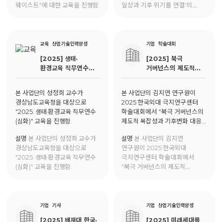
웨이스트"에 대한 교육을 진행함.
일상과 기후 위기를 연결'의
내용으로 '경남도민일보'에
게재됨.
교육
산업기술인력양성
기업
학술대회
[2025] 생태·
[2025] 북극
환경교육 직무연수
거버넌스의 제도적
(심화)
복잡성과 기후변화
대응: 북극이사회
본 사업단의 성정희 교수가
본 사업단의 김지연 연구원이
(Arctic Council)를
경상남도교육청을 대상으로
2025 한국외대 극지연구센터
중심으로
"2025. 생태·환경교육 직무연수
학술대회에서 "북극 거버넌스의
(심화)" 교육을 진행함.
제도적 복잡성과 기후변화 대응:
북극이사회(Arctic Council)를
설명
본 사업단의 성정희 교수가
설명
본 사업단의 김지연
중심으로"에 대한 발표를 진행함.
경상남도교육청을 대상으로
연구원이 2025 한국외대
"2025. 생태·환경교육 직무연수
극지연구센터 학술대회에서
(심화)" 교육을 진행함.
"북극 거버넌스의 제도적
복잡성과 기후변화 대응:
북극이사회(Arctic Council)를
중심으로"에 대한 발표를 진행함.
기업
기사
기업
산업기술인력양성
[2025] 배재대 한국·
[2025] 미래세대를