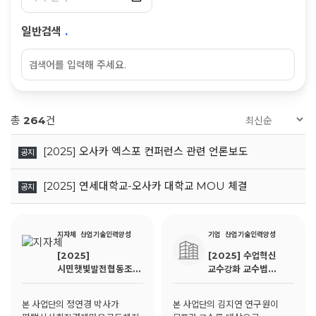
일반검색
.
총
264
건
[2025] 오사카 엑스포 컨퍼런스 관련 언론보도
공지
[2025] 연세대학교-오사카 대학교 MOU 체결
공지
지자체
산업기술인력양성
기업
산업기술인력양성
[2025]
[2025] 수업혁신
시민햇빛발전협동조합
교수강화 교수법
시민교육
워크숍: 융합교육으로
지역을 잇다
본 사업단의 정연경 박사가
본 사업단의 김지연 연구원이