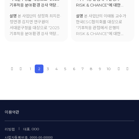
기후적응 분야 환경 강사 역량
RISK & CHANCE"에 대한
강화 프로그램"에 대한 교육을
교육을 진행함.
설명
본 사업단의 성정희·최지은·
설명
본 사업단의 이태동 교수가
진행함.
정연경·김지연 연구원이
한국ESG협의회를 대상으로
서대문구청을 대상으로 "2025
"기후적응 관점에서 은행의
기후적응 분야 환경 강사 역량
RISK & CHANCE"에 대한
강화 프로그램"에 대한 교육을
교육을 진행함.
진행함.
1
2
3
4
5
6
7
8
9
10
이용약관
|
리빙랩
대표. OOO
사업자등록번호. 0000-00-00000