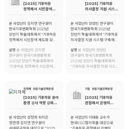
[2025] 기후적응
[2025] 기후적응
되었다. 이에 따라, 해당 책은
정책에서 시민참여
의사결정 지원 시스템
현장 중심적이며 실행 가능한
제도화 모델 비교:
구축에 관한 리빙랩
기후적응 리빙랩의 가이드를
영국, 일본, 독일 사례
접근의 필요성과 활용
담았다.
본 사업단의 김지연 연구원이
본 사업단의 양성빈 연구원이
분석
전략
한국기후변화학회 2025년
한국기후변화학회 2025년
상반기 학술대회에서 "기후적응
상반기 학술대회에서 "기후적응
정책에서 시민참여 제도화 모델
의사결정 지원 시스템 구축에
비교: 영국, 일본, 독일 사례
관한 리빙랩 접근의 필요성과
설명
본 사업단의 김지연
설명
본 사업단의 양성빈
분석"에 대해 발표함.
활용 전략"에 대한 발표를 진행함.
연구원이 한국기후변화학회
연구원이 한국기후변화학회
2025년 상반기 학술대회에서
2025년 상반기 학술대회에서
"기후적응 정책에서 시민참여
"기후적응 의사결정 지원 시스템
제도화 모델 비교: 영국, 일본,
구축에 관한 리빙랩 접근의
독일 사례 분석"에 대해 발표함.
필요성과 활용 전략"에 대한
발표를 진행함.
지자체
산업기술인력양성
기업
산업기술인력양성
[2025] 기후적응 분야
[2025] 기후적응
환경 강사 역량 강화
관점에서 은행의
프로그램
RISK & CHANCE
본 사업단의 성정희·최지은·
본 사업단의 이태동 교수가
정연경·김지연 연구원이
한국ESG협의회를 대상으로
서대문구청을 대상으로 "2025
"기후적응 관점에서 은행의