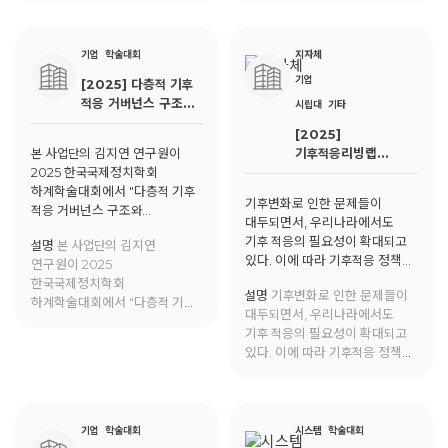
참여하는가?'가 도시연구에
모델"에 대한 발표를 진행함.
게재됨.
기업
학술대회
지자체
기업
[2025] 다층적 기후
적응 거버넌스 구조와
시립대
기타
시민참여의 상호작용:
[2025]
볼더 시의 경험
본 사업단의 김지연 연구원이
기후적응리빙랩
2025 한국국제정치학회
가이드북
하계학술대회에서 "다층적 기후
기후변화로 인한 문제들이
적응 거버넌스 구조와
대두되면서, 우리나라에서도
시민참여의 상호작용: 볼더 시의
기후 적응의 필요성이 확대되고
설명
본 사업단의 김지연
경험"에 대해 발표함.
있다. 이에 따라 기후적응 정책은
연구원이 2025
기존의 하향식 접근이 아닌,
한국국제정치학회
설명
기후변화로 인한 문제들이
지역의 특성과 주민들의 참여를
하계학술대회에서 "다층적 기후
대두되면서, 우리나라에서도
기반으로 한 상향식 의사결정이
적응 거버넌스 구조와
기후 적응의 필요성이 확대되고
기후변화 문제에 대응하는
시민참여의 상호작용: 볼더 시의
있다. 이에 따라 기후적응 정책은
방식이 적합한 방식으로 제기
경험"에 대해 발표함.
기존의 하향식 접근이 아닌,
되었다. 이에 따라, 해당 책은
지역의 특성과 주민들의 참여를
현장 중심적이며 실행 가능한
기반으로 한 상향식 의사결정이
기후적응 리빙랩의 가이드를
기후변화 문제에 대응하는
기업
학술대회
담았다.
시스템
학술대회
방식이 적합한 방식으로 제기