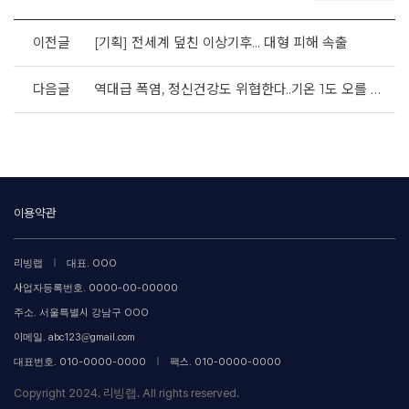
이전글
[기획] 전세계 덮친 이상기후... 대형 피해 속출
다음글
역대급 폭염, 정신건강도 위협한다..기온 1도 오를 때 우울감 13% 증가
이용약관
|
리빙랩
대표. OOO
사업자등록번호. 0000-00-00000
주소. 서울특별시 강남구 OOO
이메일. abc123@gmail.com
|
대표번호. 010-0000-0000
팩스. 010-0000-0000
Copyright 2024. 리빙랩. All rights reserved.