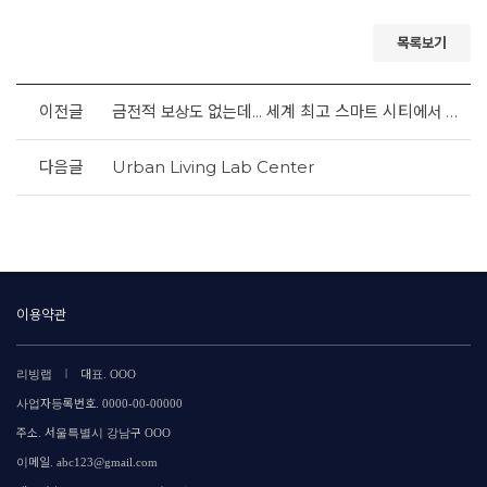
목록보기
이전글
금전적 보상도 없는데... 세계 최고 스마트 시티에서 벌어지는 일 [정책 실험과 행정 혁신 ③] 스마트 칼라사타마가 우리에게 던지는 물음
다음글
Urban Living Lab Center
이용약관
|
리빙랩
대표. OOO
사업자등록번호. 0000-00-00000
주소. 서울특별시 강남구 OOO
이메일. abc123@gmail.com