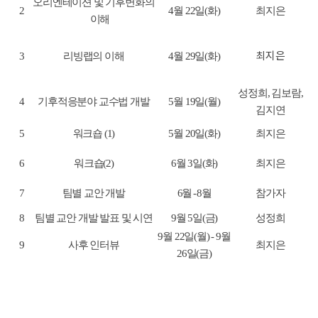
오리엔테이션 및 기후변화의
2
4월 22
일
(화
)
최지은
이해
최지은
3
리빙랩의 이해
4
월 29
일
(화
)
성정희, 김보람,
4
기후적응분야 교수법 개발
5월
19일
(월
)
김지연
5
워크숍 (1)
5월 20
일
(화
)
최지은
6
워크숍(2)
6월
3
일
(화
)
최지은
7
팀별 교안 개발
6월 - 8월
참가자
8
팀별 교안 개발 발표 및 시연
9월 5일(금)
성정희
9월 22일(월) - 9월
9
사후 인터뷰
최지은
26일(금)