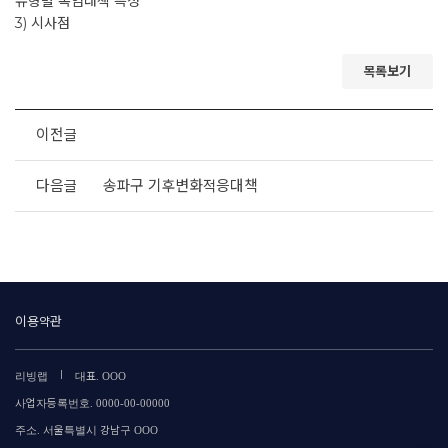
유형별 폭염대책 특성
3) 시사점
목록보기
이전글
다음글
송파구 기후변화적응대책
이용약관
|
리빙랩
대표. OOO
사업자등록번호. 0000-00-00000
주소. 서울특별시 강남구 OOO