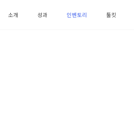
메뉴 건너뛰기
소개
성과
인벤토리
툴킷