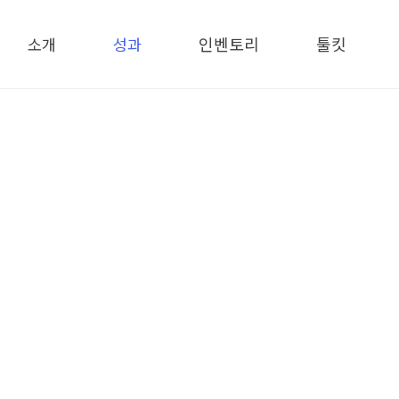
메뉴 건너뛰기
소개
성과
인벤토리
툴킷