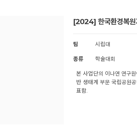
[2024] 한국환경복
팀
시립대
종류
학술대회
본 사업단의 이나연 연구원
반 생태계 부문 국립공원공
표함.