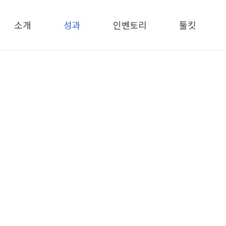
메뉴 건너뛰기
소개
성과
인벤토리
툴킷