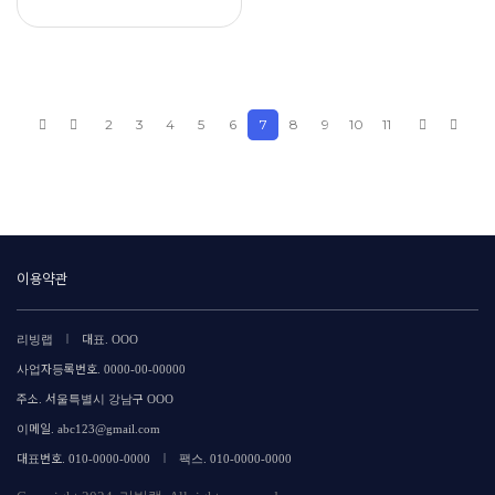
2
3
4
5
6
7
8
9
10
11
이용약관
|
리빙랩
대표. OOO
사업자등록번호. 0000-00-00000
주소. 서울특별시 강남구 OOO
이메일. abc123@gmail.com
|
대표번호. 010-0000-0000
팩스. 010-0000-0000