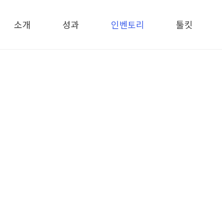
메뉴 건너뛰기
소개
성과
인벤토리
툴킷