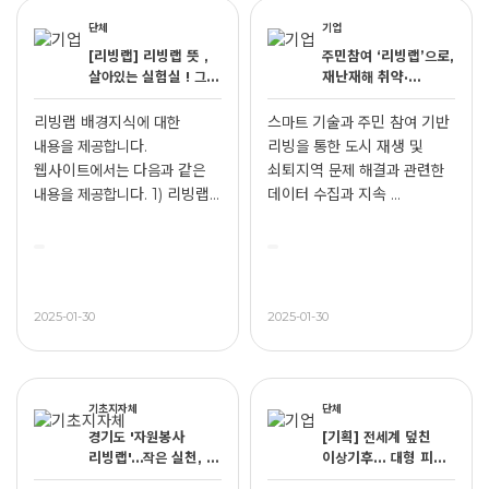
단체
기업
[리빙랩] 리빙랩 뜻 ,
주민참여 ‘리빙랩’으로,
살아있는 실험실 ! 그게
재난재해 취약·
뭐예요 ? [출처]
위험요소 수집
[리빙랩] 리빙랩 뜻 ,
리빙랩 배경지식에 대한
스마트 기술과 주민 참여 기반
살아있는 실험실 ! ...
내용을 제공합니다.
리빙을 통한 도시 재생 및
웹사이트에서는 다음과 같은
쇠퇴지역 문제 해결과 관련한
내용을 제공합니다. 1) 리빙랩
데이터 수집과 지속 ...
뜻 ...
2025-01-30
2025-01-30
기초지자체
단체
경기도 '자원봉사
[기획] 전세계 덮친
리빙랩'…작은 실천, 큰
이상기후... 대형 피해
물결
속출