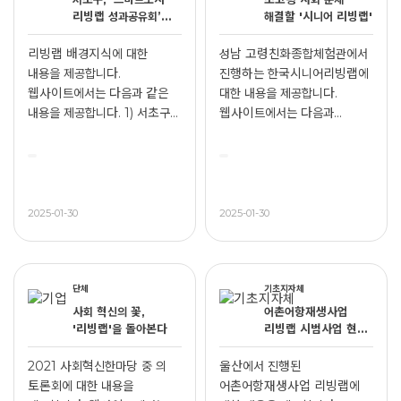
리빙랩 성과공유회’
해결할 '시니어 리빙랩'
주민 제안사업 3건
실증대상 선정
리빙랩 배경지식에 대한
성남 고령친화종합체험관에서
내용을 제공합니다.
진행하는 한국시니어리빙랩에
웹사이트에서는 다음과 같은
대한 내용을 제공합니다.
내용을 제공합니다. 1) 서초구
웹사이트에서는 다음과...
'스...
2025-01-30
2025-01-30
단체
기초지자체
사회 혁신의 꽃,
어촌어항재생사업
'리빙랩'을 돌아본다
리빙랩 시범사업 현장
| 울산 우가항 리빙랩
방식으로 활력 얻다
2021 사회혁신한마당 중 의
울산에서 진행된
토론회에 대한 내용을
어촌어항재생사업 리빙랩에