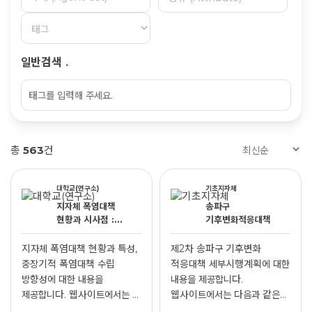
일반검색
.
총
563
건
대학교(연구소)
기초지자체
지자체 폭염대책
송파구
현황과 시사점 :
기후변화적응대책
기후변화 적응대책
세부시행계획을
지자체 폭염대책 현황과 특성,
제2차 송파구 기후변화
중심으로
중장기적 폭염대책 수립
적응대책 세부시행계획에 대한
방향성에 대한 내용을
내용을 제공합니다.
제공합니다. 웹사이트에서는 ...
웹사이트에서는 다음과 같은
내용...