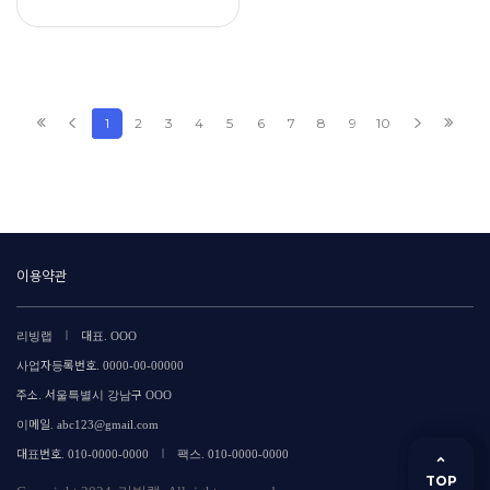
1
2
3
4
5
6
7
8
9
10
이용약관
|
리빙랩
대표. OOO
사업자등록번호. 0000-00-00000
주소. 서울특별시 강남구 OOO
이메일. abc123@gmail.com
|
대표번호. 010-0000-0000
팩스. 010-0000-0000
TOP